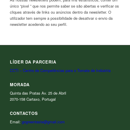
único “pixel ” que nos permite saber se são abertas e verificar os
cliques através de links ou anúncios dentro da newsletter. O
utilizador tem sempre a possibilidade de desativar o envio da
newsletter acedendo ao seu perfil.
LÍDER DA PARCERIA
CCTI – Centro de Competências para o Tomate de Indústria
MORADA
Quinta das Pratas Av. 25 de Abril
2070-158 Cartaxo, Portugal
CONTACTOS
Email:
gogreentaste@gmail.com