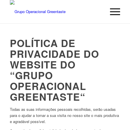
POLÍTICA DE
PRIVACIDADE DO
WEBSITE DO
“
GRUPO
OPERACIONAL
GREENTASTE
“
Todas as suas informações pessoais recolhidas, serão usadas
para o ajudar a tornar a sua visita no nosso site o mais produtiva
e agradável possível.