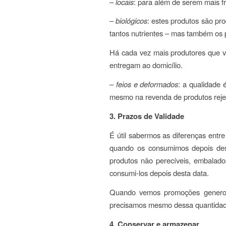
–
locais
: para além de serem mais fr
–
biológicos
: estes produtos são pr
tantos nutrientes – mas também os p
Há cada vez mais produtores que v
entregam ao domicílio.
–
feios e deformados
: a qualidade 
mesmo na revenda de produtos rejei
3. Prazos de Validade
É útil sabermos as diferenças entre
quando os consumimos depois dess
produtos não perecíveis, embalado
consumi-los depois desta data.
Quando vemos promoções generosa
precisamos mesmo dessa quantidade 
4. Conservar e armazenar