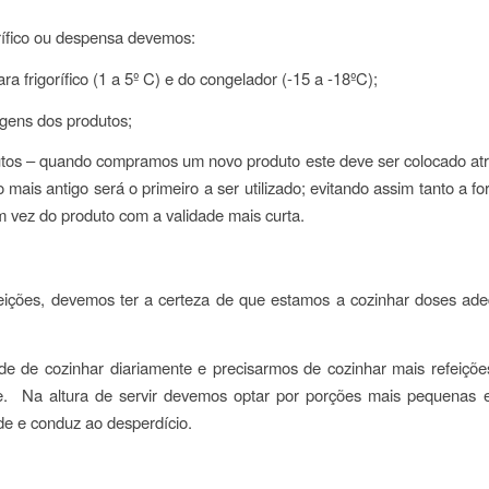
ífico ou despensa devemos:
ra frigorífico (1 a 5º C) e do congelador (-15 a -18ºC);
gens dos produtos;
tos – quando compramos um novo produto este deve ser colocado atrás 
ais antigo será o primeiro a ser utilizado; evitando assim tanto a f
 vez do produto com a validade mais curta.
ições, devemos ter a certeza de que estamos a cozinhar doses a
 de cozinhar diariamente e precisarmos de cozinhar mais refeições
e. Na altura de servir devemos optar por porções mais pequenas e
e e conduz ao desperdício.