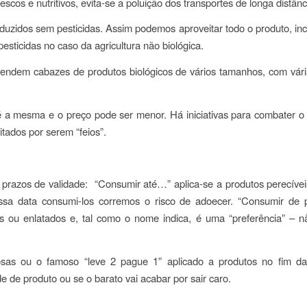
escos e nutritivos, evita-se a poluição dos transportes de longa distân
oduzidos sem pesticidas. Assim podemos aproveitar todo o produto, i
esticidas no caso da agricultura não biológica.
endem cabazes de produtos biológicos de vários tamanhos, com vári
é a mesma e o preço pode ser menor. Há iniciativas para combater o
tados por serem “feios”.
 prazos de validade: “Consumir até…” aplica-se a produtos perecíveis
a data consumi-los corremos o risco de adoecer. “Consumir de p
s ou enlatados e, tal como o nome indica, é uma “preferência” – n
s ou o famoso “leve 2 pague 1” aplicado a produtos no fim da 
de produto ou se o barato vai acabar por sair caro.