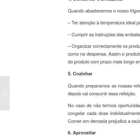
Quando abastecemos o nosso frigor
– Ter atenção à temperatura ideal pa
– Cumprir as instruções das embala
– Organizar correctamente os produ
como na despensa. Assim o produto m
do produto com prazo mais longo em
5. Cozinhar
Quando preparamos as nossas refe
Operational Group |
depois vai consumir essa refeição.
GreenTaste
No caso de não termos oportunidade
congelar cada dose individualment
Comer em demasia prejudica a saúd
6. Aproveitar